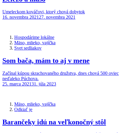
Umeleckom kováčovi, ktorý chová dobytok
16. novembra 2021
27. novembra 2021
Hospodárime lokálne
Mäso, mlieko, vajíčka
Svet sedliakov
Som bača, mám to aj v mene
Začínal kúpou skrachovaného družstva, dnes chová 500 oviec
neďaleko Púchova.
25. marca 2021
31. júla 2023
Mäso, mlieko, vajíčka
Odkiaľ je
Barančeky idú na veľkonočný stôl