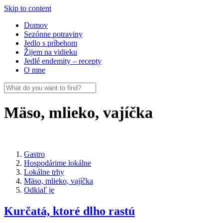
Skip to content
Domov
Sezónne potraviny
Jedlo s príbehom
Žijem na vidieku
Jedlé endemity – recepty
O mne
Mäso, mlieko, vajíčka
Gastro
Hospodárime lokálne
Lokálne trhy
Mäso, mlieko, vajíčka
Odkiaľ je
Kurčatá, ktoré dlho rastú