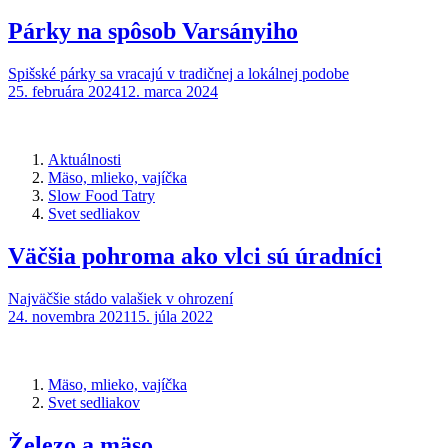
Párky na spôsob Varsányiho
Spišské párky sa vracajú v tradičnej a lokálnej podobe
25. februára 2024
12. marca 2024
Aktuálnosti
Mäso, mlieko, vajíčka
Slow Food Tatry
Svet sedliakov
Väčšia pohroma ako vlci sú úradníci
Najväčšie stádo valašiek v ohrození
24. novembra 2021
15. júla 2022
Mäso, mlieko, vajíčka
Svet sedliakov
Železo a mäso