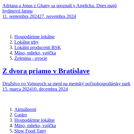
Adriana a Jonas z Ghany sa spoznali v Anglicku. Dnes majú
hydinovú farmu
11. septembra 2024
27. novembra 2024
Hospodárime lokálne
Lokálne trhy
Lokálni producenti BSK
Mäso, mlieko, vajíčka
Zelenina - ovocie
Z dvora priamo v Bratislave
Družstvo vo Vajnoroch sa mení na mestský poľnohospodársky park
15. marca 2024
10. decembra 2024
Aktuálnosti
Gastro
Hospodárime lokálne
Mäso, mlieko, vajíčka
Slow Food Tatry