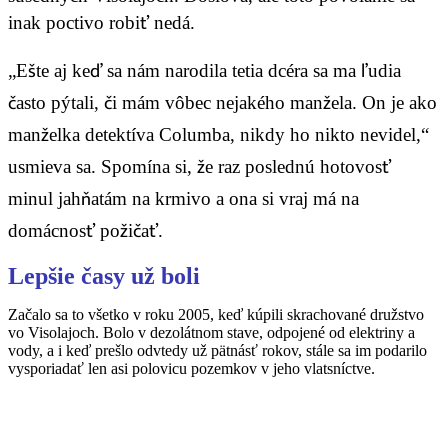
inak poctivo robiť nedá.
„Ešte aj keď sa nám narodila tetia dcéra sa ma ľudia
často pýtali, či mám vôbec nejakého manžela. On je ako
manželka detektíva Columba, nikdy ho nikto nevidel,“
usmieva sa. Spomína si, že raz poslednú hotovosť
minul jahňatám na krmivo a ona si vraj má na
domácnosť požičať.
Lepšie časy už boli
Začalo sa to všetko v roku 2005, keď kúpili skrachované družstvo
vo Visolajoch. Bolo v dezolátnom stave, odpojené od elektriny a
vody, a i keď prešlo odvtedy už pätnásť rokov, stále sa im podarilo
vysporiadať len asi polovicu pozemkov v jeho vlatsníctve.