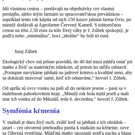
Idú vlastnou cestou – predávajú na objednávky cez vlastnú
predajňu, alebo iným farmám so spracovateľskou prevádzkou –
napríklad tento rok kúpila od nich 150 kusov jahniat farma Ovis, po
minulý dodávali aj Agrofarme Červený Kameň. S tohtoročnou
cenou na trhu 2,50 eura za kilo živej váhy je J. Zúbek spokojný, je
podľa neho „minimálna“, hoci „ideálne“ by boli tri eurá.
Juraj Zúbek
Ekologický chov má prísne pravidlá, do 40 dní musí mláďa ostať pri
matke a živiť sa materským mliekom, až potom ho môžu odstaviť.
„Postupne navykáme jahňatá na jadrové krmivo a kvalitné seno, aby
sa dokázali stravovať samé, keď ich odstavíme,“ hovorí J. Zúbek.
Od apríla sú ovce vonku na paši až do neskore jesene – pasú sa v
malebnom pahorkovitom kraji. „Minulý rok bola teplá jeseň a mali
sme ich vonku až do Mikuláš, teda 6. decembra,“ hovorí J. Zúbek.
Symfónia kŕmenia
V maštali je dnes živý ruch, zvášť keď sa jahňatá z ich ohrádok –
jasiel – cez otvorenú priehradku pustia k matkám na kŕmenie, ozve
sa ľúbezná symfónia. Mláďatá matky spoznajú podľa pachu a hlasu