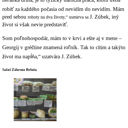
robiť za každého počasia od nevidím do nevidím. Mám
pred sebou
J. Zúbek, iný
roboty na dva životy,“ usmieva sa
život si však nevie predstaviť.
Som poľnohospodár, mám to v krvi a ešte aj v mene –
Georgij v gréčtine znamená roľník. Tak to cítim a takýto
život ma napĺňa,“ uzatvára J. Zúbek.
Salaš Zákruta Beluša