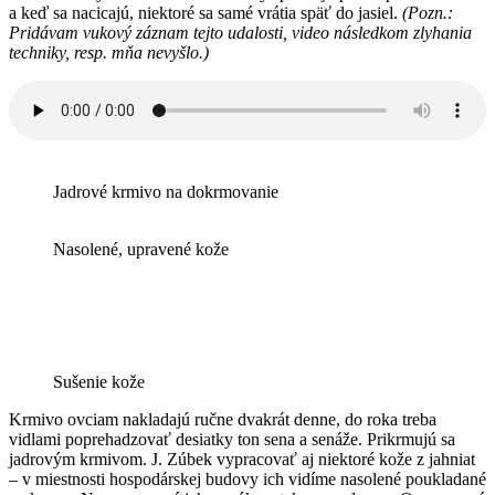
a keď sa nacicajú, niektoré sa samé vrátia späť do jasiel.
(Pozn.:
Pridávam vukový záznam tejto udalosti, video následkom zlyhania
techniky, resp. mňa nevyšlo.)
Jadrové krmivo na dokrmovanie
Nasolené, upravené kože
Sušenie kože
Krmivo ovciam nakladajú ručne dvakrát denne, do roka treba
vidlami poprehadzovať desiatky ton sena a senáže. Prikrmujú sa
jadrovým krmivom. J. Zúbek vypracovať aj niektoré kože z jahniat
– v miestnosti hospodárskej budovy ich vidíme nasolené poukladané