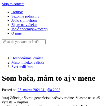
Skip to content
Domov
Sezónne potraviny
Jedlo s príbehom
Žijem na vidieku
Jedlé endemity – recepty
O mne
Hospodárime lokálne
Mäso, mlieko, vajíčka
Svet sedliakov
Som bača, mám to aj v mene
Posted on
25. marca 2021
31. júla 2023
Juraj Zúbek je štvrou generáciou bačov v rodine. Vlastne na salaši
vyrastal – najskôr