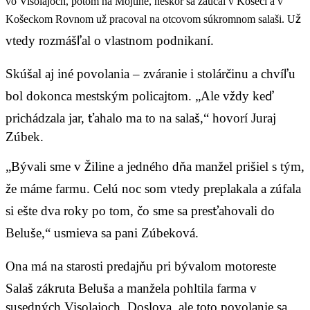
vo Visolajoch, potom na Mojtíne, neskôr sa zaúčal v Košeci a v
ž
Košeckom Rovnom už pracoval na otcovom súkromnom salaši. U
vtedy rozmášľal o vlastnom podnikaní.
Skúšal aj iné povolania – zváranie i stolárčinu a chvíľu
bol dokonca mestským
policajtom. „Ale vždy keď
prichádzala jar, ťahalo ma to na salaš,“ hovorí Juraj
Zúbek.
„Bývali sme v Žiline a jedného dňa manžel prišiel s tým,
že máme farmu. Celú noc som vtedy preplakala a zúfala
si ešte dva roky po tom, čo sme sa presťahovali do
Beluše,“ usmieva sa pani Zúbeková.
Ona má na starosti predajňu pri bývalom motoreste
Salaš zákruta Beluša a manžela pohltila farma v
susedných Visolajoch. Doslova, ale toto povolanie sa