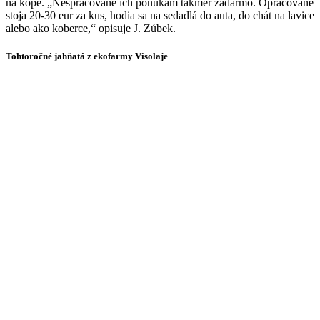
na kope. „Nespracované ich ponúkam takmer zadarmo. Opracované
stoja 20-30 eur za kus, hodia sa na sedadlá do auta, do chát na lavice
alebo ako koberce,“ opisuje J. Zúbek.
Tohtoročné jahňatá z ekofarmy Visolaje