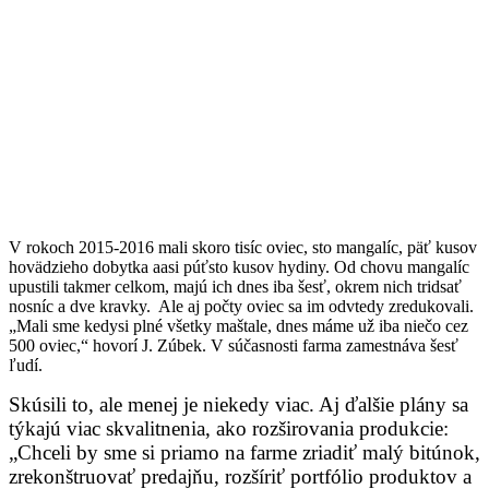
V rokoch 2015-2016 mali skoro tisíc oviec, sto mangalíc, päť kusov
hovädzieho dobytka aasi púťsto kusov hydiny. Od chovu mangalíc
upustili takmer celkom, majú ich dnes iba šesť, okrem nich tridsať
nosníc a dve kravky. Ale aj počty oviec sa im odvtedy zredukovali.
„Mali sme kedysi plné všetky maštale, dnes máme už iba niečo cez
500 oviec,“ hovorí J. Zúbek. V súčasnosti farma zamestnáva šesť
ľudí.
Skúsili to, ale menej je niekedy viac. Aj ďalšie plány sa
týkajú viac skvalitnenia, ako rozširovania produkcie:
„Chceli by sme si priamo na farme zriadiť malý bitúnok,
zrekonštruovať predajňu, rozšíriť portfólio produktov a