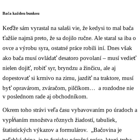
Bača každou bunkou
Keďže sám vyrastal na salaši vie, že kedysi to mal bača
ťažšie najmä preto, že sa dojilo ručne. Ale staral sa iba o
ovce a výrobu syra, ostatné práce robili iní. Dnes však
ako bača musí ovládať desatoro povolaní – musí vedieť
nielen dojiť, robiť syr, bryndzu a žinčicu, ale aj
dopestovať si krmivo na zimu, jazdiť na traktore, musí
byť opravárom, zváračom, pilčíkom… a
rozdodne nie
v poslednom rade aj obchodníkom.
Okrem toho strávi veľa času vybavovaním po úradoch a
vypĺňaním množstva rôznych žiadostí, tabuliek,
štatistických výkazov a formulárov. „Bačovina je
neľahká drina, je to fyzicky náročná práca, ktorú treba