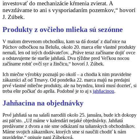
investovať do mechanizácie kŕmenia zvierat. A
nevzdávame to ani s
vysporiadaním pozemkov,“ hovorí
J. Zúbek.
Produkty z ovčieho mlieka sú sezónne
V malom drevenom obchodíku, kam sa dá dostať z diaľnice na
Púchov odbočkou na Belušu, okolo 20. marca ešte vlastné produkty
nemali, len od iných dodávateľov. „Práve teraz začíname dojiť ovce
a odstavujeme tie staršie jahňatá. Dva týždne pred Veľkou nocou
začíname robiť ovčí syr a žinčicu,“ hovorí J. Zúbek.
Ich miečne výrobky poznajú po okolí – a chodia k nim pravidelne
zákazníci až od Trnavy. Od pondelka 22. marca majú na predajni
prvé vlastné mliečne produkty, ale na bryndzu, ktorá musí dozrieť, si
treba ešte počkať do apríla. Podobné je to aj s
jahňacinou
.
Jahňacina na objednávky
Prvé jahňatá sa na salaši narodili okolo 25. januára, bude ich dokopy
asi päťsto. „Už máme v kalendári nejaké objednávky. Jahňatá
predávame z dvora a nie sme odkázaní na talianskych obchodníkov.
Máme svojich zákazníkov, ktorých sme si naučili chodiť k nám
pravidelne,“ opisuje pani Zúbeková.