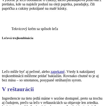
pretlaku, kde sa najskôr podusí na oleji paprika, paradajky, čili
paprička a cukiny pokrájané na malé kúsky.
Tekvicový krém sa spôsob leča
Lečová trojkombinácia
Lečo môže byť aj pečené, alebo
zapekané
. Vtedy k nakrájanej
trojkombinácii môžeme pridať baklažán. Rovnako chutné to je aj
bez mäsa – so smotanou, posypané strúhaným syrom.
V reštaurácii
Ingrediencie na tieto jedlá máme v sezóne dostupné, preto sa trochu
aj čudujem, prečo sa lečo v reštauráciách sa objavuje len zriedka.