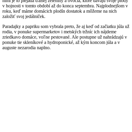
nimi je to plejáda ďalšej zeleniny a ovocia, ktoré dávajú svoje plody
v hojnosti v tomto období až do konca septembra. Najplodnejšom v
roku, keď máme domácich plodín dostatok a môžeme na nich
založiť svoj jedálniček.
Paradajky a papriku som vybrala preto, že aj keď od začiatku júla už
rodia, v ponuke supermarketov i metských tržníc ich nájdeme
zriedkavo domáce, voľne pestované. Ale postupne už nahrádzajú v
ponuke tie skleníkové a hydroponické, až kým koncom júla a v
auguste nezarodia naplno.