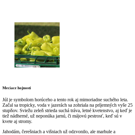
Meciace hojnosti
Júl je symbolom horúceho a tento rok aj mimoriadne suchého leta.
Začal sa tropicky, voda v jazerách sa zohriala na príjemných vyše 25
stupňov. Sviežu zeleň strieda suchá tráva, letné kvetenstvo, aj keď je
tiež nádherné, už neponúka jarnú, či májovú pestrosť, keď sú v
kvete aj stromy.
Jahodám, čerešniach a višniach už odzvonilo, ale marhule a