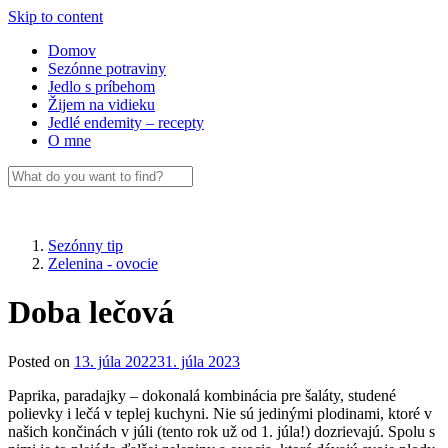
Skip to content
Domov
Sezónne potraviny
Jedlo s príbehom
Žijem na vidieku
Jedlé endemity – recepty
O mne
Sezónny tip
Zelenina - ovocie
Doba lečová
Posted on
13. júla 2022
31. júla 2023
Paprika, paradajky – dokonalá kombinácia pre šaláty, studené
polievky i lečá v teplej kuchyni. Nie sú jedinými plodinami, ktoré v
našich končinách v júli (tento rok už od 1. júla!) dozrievajú. Spolu s