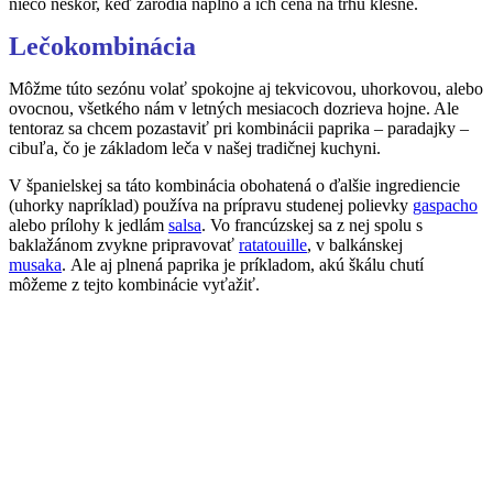
niečo neskôr, keď zarodia naplno a ich cena na trhu klesne.
Lečokombinácia
Môžme túto sezónu volať spokojne aj tekvicovou, uhorkovou, alebo
ovocnou, všetkého nám v letných mesiacoch dozrieva hojne. Ale
tentoraz sa chcem pozastaviť pri kombinácii paprika – paradajky –
cibuľa, čo je základom leča v našej tradičnej kuchyni.
V španielskej sa táto kombinácia obohatená o ďalšie ingrediencie
(uhorky napríklad) používa na prípravu studenej polievky
gaspacho
alebo prílohy k jedlám
salsa
. Vo francúzskej sa z nej spolu s
baklažánom zvykne pripravovať
ratatouille
, v balkánskej
musaka
. Ale aj plnená paprika je príkladom, akú škálu chutí
môžeme z tejto kombinácie vyťažiť.