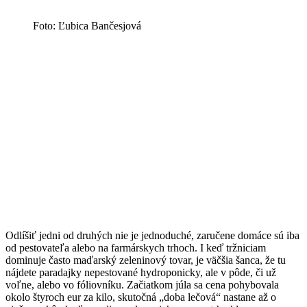
Foto: Ľubica Bančesjová
Odlíšiť jedni od druhých nie je jednoduché, zaručene domáce sú iba
od pestovateľa alebo na farmárskych trhoch. I keď tržniciam
dominuje často maďarský zeleninový tovar, je väčšia šanca, že tu
nájdete paradajky nepestované hydroponicky, ale v pôde, či už
voľne, alebo vo fóliovníku. Začiatkom júla sa cena pohybovala
okolo štyroch eur za kilo, skutočná „doba lečová“ nastane až o