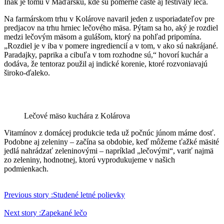
Inak je tomu v Maďarsku, kde sú pomerne časté aj festivaly leča.
Na farmárskom trhu v Kolárove navaril jeden z usporiadateľov pre
predjacov na trhu hrniec lečového mäsa. Pýtam sa ho, aký je rozdiel
medzi lečovým mäsom a gulášom, ktorý na pohľad pripomína.
„Rozdiel je v iba v pomere ingrediencií a v tom, v ako sú nakrájané.
Paradajky, paprika a cibuľa v tom rozhodne sú,“ hovorí kuchár a
dodáva, že tentoraz použil aj indické korenie, ktoré rozvoniavajú
široko-ďaleko.
Lečové mäso kuchára z Kolárova
Vitamínov z domácej produkcie teda už počnúc júnom máme dosť.
Podobne aj zeleniny – začína sa obdobie, keď môžeme ťažké mäsité
jedlá nahrádzať zeleninovými – napríklad „lečovými“, variť najmä
zo zeleniny, hodnotnej, ktorú vyprodukujeme v našich
podmienkach.
Previous story :
Studené letné polievky
Next story :
Zapekané lečo