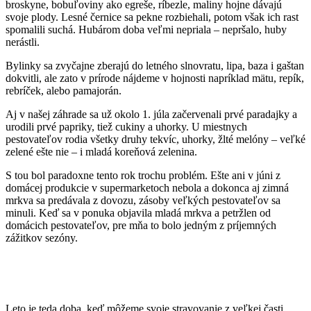
broskyne, bobuľoviny ako egreše, ríbezle, maliny hojne dávajú
svoje plody. Lesné černice sa pekne rozbiehali, potom však ich rast
spomalili suchá. Hubárom doba veľmi nepriala – nepršalo, huby
nerástli.
Bylinky sa zvyčajne zberajú do letného slnovratu, lipa, baza i gaštan
dokvitli, ale zato v prírode nájdeme v hojnosti napríklad mätu, repík,
rebríček, alebo pamajorán.
Aj v našej záhrade sa už okolo 1. júla začervenali prvé paradajky a
urodili prvé papriky, tiež cukiny a uhorky. U miestnych
pestovateľov rodia všetky druhy tekvíc, uhorky, žlté melóny – veľké
zelené ešte nie – i mladá koreňová zelenina.
S tou bol paradoxne tento rok trochu problém. Ešte ani v júni z
domácej produkcie v supermarketoch nebola a dokonca aj zimná
mrkva sa predávala z dovozu, zásoby veľkých pestovateľov sa
minuli. Keď sa v ponuka objavila mladá mrkva a petržlen od
domácich pestovateľov, pre mňa to bolo jedným z príjemných
zážitkov sezóny.
Leto je teda doba, keď môžeme svoje stravovanie z veľkej časti