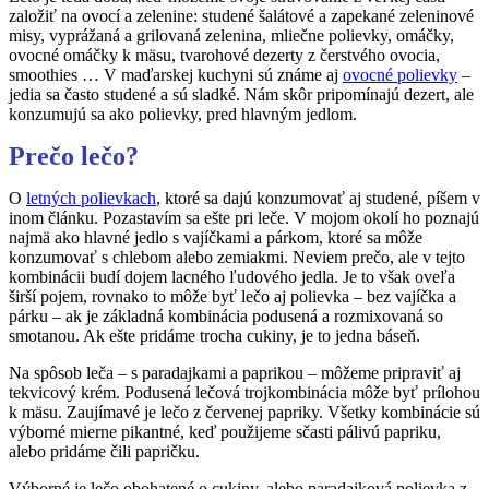
založiť na ovocí a zelenine: studené šalátové a zapekané zeleninové
misy, vyprážaná a grilovaná zelenina, mliečne polievky, omáčky,
ovocné omáčky k mäsu, tvarohové dezerty z čerstvého ovocia,
smoothies … V maďarskej kuchyni sú známe aj
ovocné polievky
–
jedia sa často studené a sú sladké. Nám skôr pripomínajú dezert, ale
konzumujú sa ako polievky, pred hlavným jedlom.
Prečo lečo?
O
letných polievkach
, ktoré sa dajú konzumovať aj studené, píšem v
inom článku. Pozastavím sa ešte pri leče. V mojom okolí ho poznajú
najmä ako hlavné jedlo s vajíčkami a párkom, ktoré sa môže
konzumovať s chlebom alebo zemiakmi. Neviem prečo, ale v tejto
kombinácii budí dojem lacného ľudového jedla. Je to však oveľa
širší pojem, rovnako to môže byť lečo aj polievka – bez vajíčka a
párku – ak je základná kombinácia podusená a rozmixovaná so
smotanou. Ak ešte pridáme trocha cukiny, je to jedna báseň.
Na spôsob leča – s paradajkami a paprikou – môžeme pripraviť aj
tekvicový krém. Podusená lečová trojkombinácia môže byť prílohou
k mäsu. Zaujímavé je lečo z červenej papriky. Všetky kombinácie sú
výborné mierne pikantné, keď použijeme sčasti pálivú papriku,
alebo pridáme čili papričku.
Výborné je lečo obohatené o cukiny, alebo paradajková polievka z