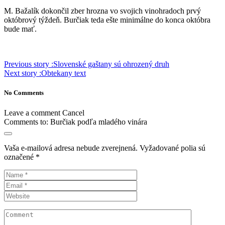
M. Bažalík dokončil zber hrozna vo svojich vinohradoch prvý
októbrový týždeň. Burčiak teda ešte minimálne do konca októbra
bude mať.
Previous story :
Slovenské gaštany sú ohrozený druh
Next story :
Obtekany text
No Comments
Leave a comment
Cancel
Comments to:
Burčiak podľa mladého vinára
Vaša e-mailová adresa nebude zverejnená.
Vyžadované polia sú
označené
*