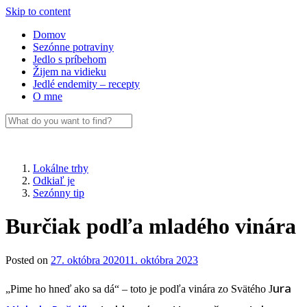
Skip to content
Domov
Sezónne potraviny
Jedlo s príbehom
Žijem na vidieku
Jedlé endemity – recepty
O mne
Lokálne trhy
Odkiaľ je
Sezónny tip
Burčiak podľa mladého vinára
Posted on
27. októbra 2020
11. októbra 2023
ura
„Pime ho hneď ako sa dá“ – toto je podľa vinára zo Svätého J