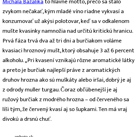
Michala Bažalíka
to hlavné motto, prečo sa stalo
zvyko
m nečakať, kým mladé víno riadne vykvasí a
konzumovať už akýsi polotovar, keď sa v odkalenom
mušte kvasinky namnožia nad určitú kritickú hranicu.
Prvá fáza trvá dva až tri dni a burčiakom voláme
kvasiaci hroznový mušt, ktorý obsahuje 3 až 6 percent
alkoholu. „Pri kvasení vznikajú rôzne aromatické látky
a preto je burčiak najlepší práve z aromatických
druhov hrozna ako sú muškáty alebo iršai, dobrý je aj
z odrody muller turgau. Čoraz obľúbenejší je aj
ružový burčiak z modrého hrozna – od červeného sa
líši tým, že červený kvasí aj so šupkami. Ten má vraj
divokú a drsnú chuť.
ephoto.sk