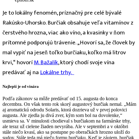
Je to lokálny fenomén, príznačný pre celé bývalé
Rakúsko-Uhorsko. Burčiak obsahuje veľa vitamínov z
čerstvého hrozna, viac ako víno, a kvasinky v ňom
prítomné podporujú trávenie. „Hovorí sa, že človek by
mal vypiť na jeseň toľko burčiaku, koľko má litrov
krvi,“ hovorí
M. Bažalík
, ktorý chodí svoje vína
predávať aj na
Lokálne trhy.
Najlepší je od vinára
Podľa zákonov sa môže predávať od 15. augusta do konca
decembra. On však tento rok skorý augustový burčiak nemal. „Mám
aj aromatickú odrodu Solaris, ktorá dozrieva už v prvej polovici
augusta. Ale zjedla ju divá zver, kým som bol na dovolenke,“
usmieva sa. V minulosti chodieval s burčiakom na farmárske trhy,
ale teraz už cielene žiaden nevyrába. Ale v septembri a v októbri
stále niečo kvasí, ako sa postupne po oberačkách hrozno uloží do
sudov. Stále teda má niečo formu burčiaku. Keď je záujem, burčiak