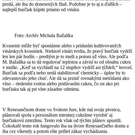
predá, ale iba do donesených fliaš. Podobne je to aj u ďalších –
najlepší burčiak kúpite priamo od vinára.
Foto: Archív Michala Bažalíka
Kvasenie môže byť spontánne alebo s pridaním kultivovaných
vinárskych kvasiniek. Niektorí vinári tvrdia, že pravý burčiak vydrží
len len pár hodín – predtým je to mušt a potom už víno. Ale podľa
M. Bažalíka sa to dá regulovať teplotou a závisí to od obsahu cukru
v mušte. „Keď sa vychladí na 12 stupňov vydrží asi týždeň,“ hovorí.
Burčiak sa podľa neho nedá stabilizovať chemicky – úplne by to
zdevastovalo jeho chuť. Ale dá sa przniť rovnakými metódami ako
víno – riedením vodou alebo pridávaním cukru, čo on ako pri
burčiaku tak aj pri víne zásadne odmieta.
V Renesančnom dome vo Svätom Jure, kde má svoju pivnicu,
plánovali spolu s personálom miestnej cukrárne vyrobiť aj
burčiakovú zmrzlinu. Tento rok však od týchto plánov upustili.
Čokokafé tento rok fungovalo iba na dvore Renesančného domu a
iba cez víkendy a potom ešte prišiel zákaz vychádzania.